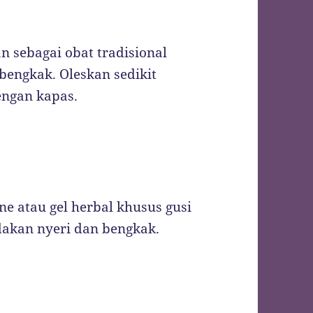
n sebagai obat tradisional
bengkak. Oleskan sedikit
engan kapas.
ne atau gel herbal khusus gusi
dakan nyeri dan bengkak.