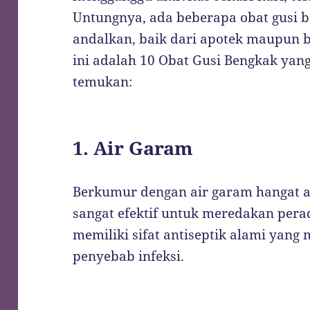
Untungnya, ada beberapa obat gusi 
andalkan, baik dari apotek maupun b
ini adalah 10 Obat Gusi Bengkak ya
temukan:
1. Air Garam
Berkumur dengan air garam hangat ad
sangat efektif untuk meredakan per
memiliki sifat antiseptik alami ya
penyebab infeksi.