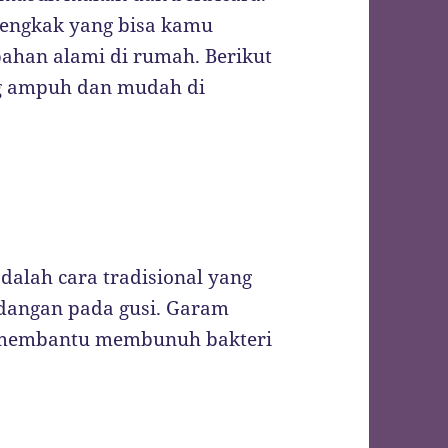
bengkak yang bisa kamu
ahan alami di rumah. Berikut
ng ampuh dan mudah di
alah cara tradisional yang
adangan pada gusi. Garam
ng membantu membunuh bakteri