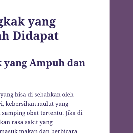
gkak yang
h Didapat
k yang Ampuh dan
ang bisa di sebabkan oleh
eri, kebersihan mulut yang
 samping obat tertentu. Jika di
kan rasa sakit yang
ermasuk makan dan berbicara.