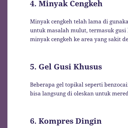
4. Minyak Cengkeh
Minyak cengkeh telah lama di gunaka
untuk masalah mulut, termasuk gusi 
minyak cengkeh ke area yang sakit d
5. Gel Gusi Khusus
Beberapa gel topikal seperti benzocai
bisa langsung di oleskan untuk mere
6. Kompres Dingin