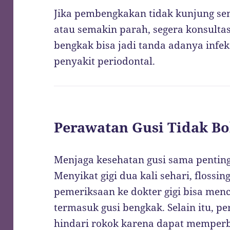
Jika pembengkakan tidak kunjung s
atau semakin parah, segera konsultas
bengkak bisa jadi tanda adanya infeks
penyakit periodontal.
Perawatan Gusi Tidak Bo
Menjaga kesehatan gusi sama pentin
Menyikat gigi dua kali sehari, flossi
pemeriksaan ke dokter gigi bisa men
termasuk gusi bengkak. Selain itu, p
hindari rokok karena dapat memperb