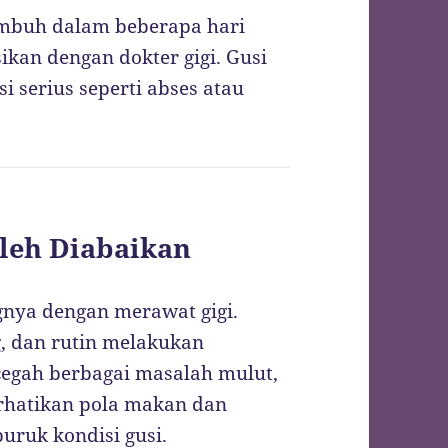
embuh dalam beberapa hari
ikan dengan dokter gigi. Gusi
i serius seperti abses atau
leh Diabaikan
gnya dengan merawat gigi.
ng, dan rutin melakukan
cegah berbagai masalah mulut,
erhatikan pola makan dan
uruk kondisi gusi.