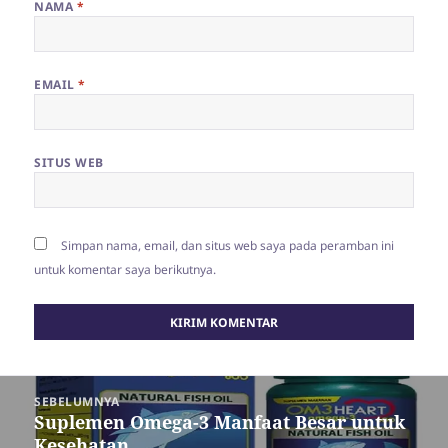
NAMA
*
EMAIL
*
SITUS WEB
Simpan nama, email, dan situs web saya pada peramban ini
untuk komentar saya berikutnya.
Navigasi
SEBELUMNYA
pos
Suplemen Omega-3 Manfaat Besar untuk
Pos
Kesehatan
sebelumnya: