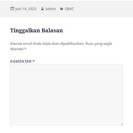
Diposkan
Penulis
Kategori
Juni 14, 2025
admin
OBAT
pada
Tinggalkan Balasan
Alamat email Anda tidak akan dipublikasikan.
Ruas yang wajib
ditandai
*
KOMENTAR
*