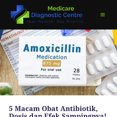
MENU
DAN
medicare diagnostics
WIDGET
5 Macam Obat Antibiotik,
Dosis dan Efek Sampingnya!