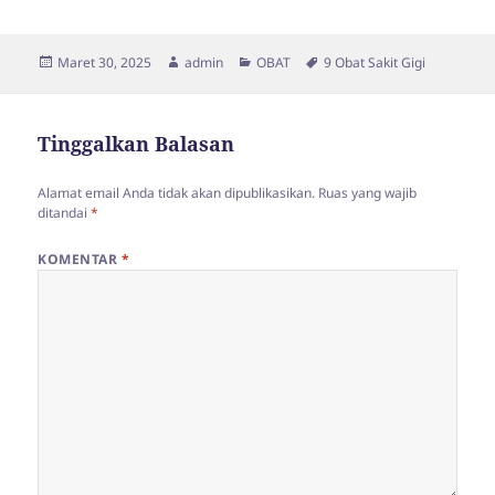
Diposkan
Penulis
Kategori
Tag
Maret 30, 2025
admin
OBAT
9 Obat Sakit Gigi
pada
Tinggalkan Balasan
Alamat email Anda tidak akan dipublikasikan.
Ruas yang wajib
ditandai
*
KOMENTAR
*