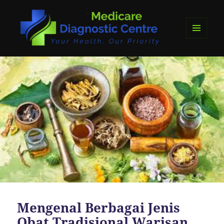
MENU
DAN
medicare diagnostics
WIDGET
Mengenal Berbagai Jenis
Obat Tradisional Warisan