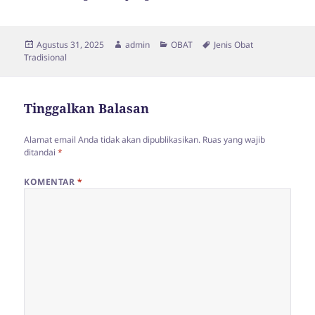
Diposkan
Penulis
Kategori
Tag
Agustus 31, 2025
admin
OBAT
Jenis Obat
pada
Tradisional
Tinggalkan Balasan
Alamat email Anda tidak akan dipublikasikan.
Ruas yang wajib
ditandai
*
KOMENTAR
*