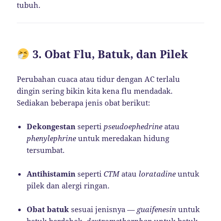
tubuh.
3. Obat Flu, Batuk, dan Pilek
Perubahan cuaca atau tidur dengan AC terlalu
dingin sering bikin kita kena flu mendadak.
Sediakan beberapa jenis obat berikut:
Dekongestan
seperti
pseudoephedrine
atau
phenylephrine
untuk meredakan hidung
tersumbat.
Antihistamin
seperti
CTM
atau
loratadine
untuk
pilek dan alergi ringan.
Obat batuk
sesuai jenisnya —
guaifenesin
untuk
batuk berdahak,
dextromethorphan
untuk batuk