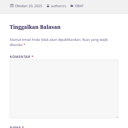
Diposkan
Penulis
Kategori
Oktober 20, 2025
authorcrs
OBAT
pada
Tinggalkan Balasan
Alamat email Anda tidak akan dipublikasikan.
Ruas yang wajib
ditandai
*
KOMENTAR
*
NAMA
*