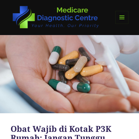
MENU
DAN
medicare diagnostics
WIDGET
Obat Wajib di Kotak P3K
Rumah: Jangan Tunggu