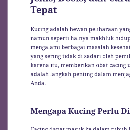
Tepat
Kucing adalah hewan peliharaan ya
namun seperti halnya makhluk hidup 
mengalami berbagai masalah keseha
yang sering tidak di sadari oleh pemil
karena itu, memberikan obat cacing u
adalah langkah penting dalam menja
Anda.
Mengapa Kucing Perlu Di
Cacing dapat masuk ke dalam tubuh k