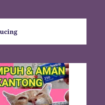
Kucing